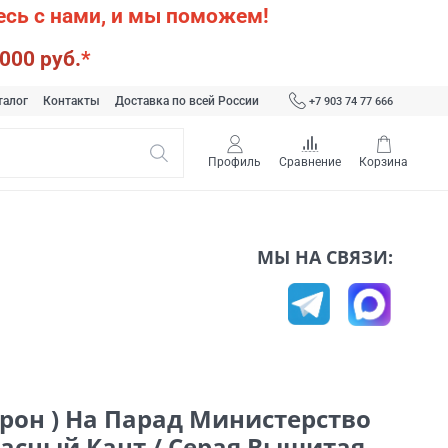
сь с нами, и мы поможем!
000 руб.
*
талог
Контакты
Доставка по всей России
+7 903 74 77 666
Профиль
Сравнение
Корзина
МЫ НА СВЯЗИ:
рон ) На Парад Министерство
асный Кант / Серая Вышитая