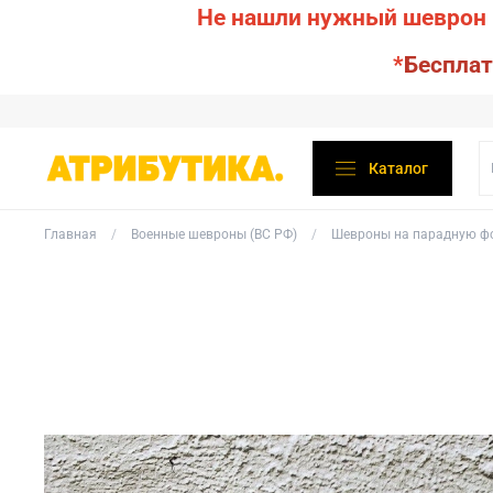
Не нашли нужный шеврон 
*
Бесплат
Каталог
Главная
Военные шевроны (ВС РФ)
Шевроны на парадную ф