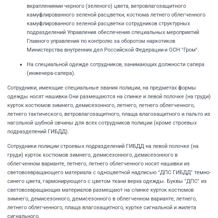
вкраплениями черного (зеленого) цвета, ветровлагозащитного
камуфлированного зеленой расцветки, костюма летнего облегченного
камуфлированного зеленой расцветки сотрудников структурных
подразделений Управления обеспечения специальных мероприятий
Главного управления по контролю за оборотом наркотиков
Министерства внутренних дел Российской Федерации
и ОСН "Гром".
На специальной одежде сотрудников, занимающих должности сапера
(инженера-сапера).
Сотрудники, имеющие специальные звания полиции, на предметах формы
одежды носят нашивки.Они размещаются на спинке и левой полочке (на груди)
курток костюмов зимнего, демисезонного, летнего, летнего облегченного,
летнего тактического, ветровлагозащитного, плаща влагозащитного и пальто из
нагольной шубной овчины для всех сотрудников полиции (кроме строевых
подразделений ГИБДД).
Сотрудники полиции строевых подразделений ГИБДД на левой полочке (на
груди) курток костюмов зимнего, демисезонного, демисезонного в
облегченном варианте, летнего, летнего облегченного носят нашивки из
световозвращающего материала с одноцветной надписью "ДПС ГИБДД" темно-
синего цвета, гармонирующего с цветом ткани верха одежды. Буквы "ДПС" из
световозвращающих материалов размещают на спинке курток костюмов
зимнего, демисезонного, демисезонного в облегченном варианте, летнего,
летнего облегченного, плаща влагозащитного, куртке сигнальной и жилета
сигнального.