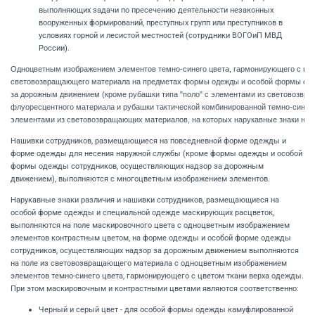
выполняющих задачи по пресечению деятельности незаконных
вооруженных формирований, преступных групп или преступников в
условиях горной и лесистой местностей (сотрудники ВОГОиП МВД
России).
Одноцветным изображением элементов темно-синего цвета, гармонирующего с цвет
световозвращающего материала на предметах формы одежды и особой формы оде
за дорожным движением (кроме рубашки типа "поло" с элементами из световозвра
флуоресцентного материала и рубашки тактической комбинированной темно-синего 
элементами из световозвращающих материалов, на которых нарукавные знаки не 
Нашивки сотрудников, размещающиеся на повседневной форме одежды и
форме одежды для несения наружной службы (кроме формы одежды и особой
формы одежды сотрудников, осуществляющих надзор за дорожным
движением), выполняются с многоцветным изображением элементов.
Нарукавные знаки различия и нашивки сотрудников, размещающиеся на
особой форме одежды и специальной одежде маскирующих расцветок,
выполняются на поле маскировочного цвета с одноцветным изображением
элементов контрастным цветом, на форме одежды и особой форме одежды
сотрудников, осуществляющих надзор за дорожным движением выполняются
на поле из световозвращающего материала с одноцветным изображением
элементов темно-синего цвета, гармонирующего с цветом ткани верха одежды.
При этом маскировочным и контрастными цветами являются соответственно:
Черный и серый цвет - для особой формы одежды камуфлированной