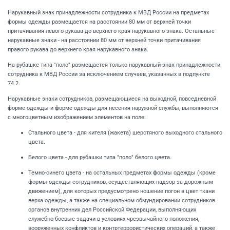
Нарукавный знак принадлежности сотрудника к МВД России на предметах
формы одежды размещается на расстоянии 80 мм от верхней точки
притачивания левого рукава до верхнего края нарукавного знака. Остальные
нарукавные знаки - на расстоянии 80 мм от верхней точки притачивания
правого рукава до верхнего края нарукавного знака.
На рубашке типа "поло" размещается только нарукавный знак принадлежности
сотрудника к МВД России за исключением случаев, указанных в подпункте
74.2.
Нарукавные знаки сотрудников, размещающиеся на выходной, повседневной
форме одежды и форме одежды для несения наружной службы, выполняются
с многоцветным изображением элементов на поле:
Стального цвета - для кителя (жакета) шерстяного выходного стального
цвета.
Белого цвета - для рубашки типа "поло" белого цвета.
Темно-синего цвета - на остальных предметах формы одежды (кроме
формы одежды сотрудников, осуществляющих надзор за дорожным
движением), для которых предусмотрено ношение погон в цвет ткани
верха одежды, а также на специальном обмундировании сотрудников
органов внутренних дел Российской Федерации, выполняющих
служебно-боевые задачи в условиях чрезвычайного положения,
вооруженных конфликтов и контртеррористических операций, а также