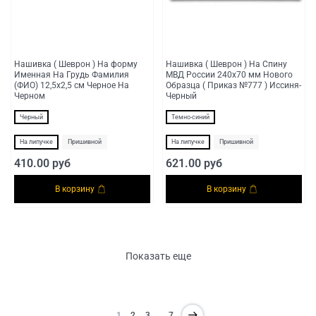
Нашивка ( Шеврон ) На форму
Нашивка ( Шеврон ) На Спину
Именная На Грудь Фамилия
МВД России 240х70 мм Нового
(ФИО) 12,5х2,5 см Черное На
Образца ( Приказ №777 ) Иссиня-
Черном
Черный
Черный
Темно-синий
На липучке
Пришивной
На липучке
Пришивной
410.00 руб
621.00 руб
В корзину
В корзину
Показать еще
1
2
3
…
7