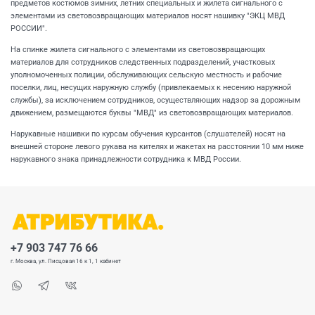
предметов костюмов зимних, летних специальных и жилета сигнального с
элементами из световозвращающих материалов носят нашивку "ЭКЦ МВД
РОССИИ".
На спинке жилета сигнального с элементами из световозвращающих
материалов для сотрудников следственных подразделений, участковых
уполномоченных полиции, обслуживающих сельскую местность и рабочие
поселки, лиц, несущих наружную службу (привлекаемых к несению наружной
службы), за исключением сотрудников, осуществляющих надзор за дорожным
движением, размещаются буквы "МВД" из световозвращающих материалов.
Нарукавные нашивки по курсам обучения курсантов (слушателей) носят на
внешней стороне левого рукава на кителях и жакетах на расстоянии 10 мм ниже
нарукавного знака принадлежности сотрудника к МВД России.
+7 903 747 76 66
г. Москва, ул. Писцовая 16 к 1, 1 кабинет