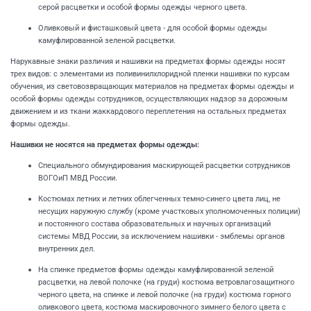
серой расцветки и особой формы одежды черного цвета.
Оливковый и фисташковый цвета - для особой формы одежды
камуфлированной зеленой расцветки.
Нарукавные знаки различия и нашивки на предметах формы одежды носят
трех видов: с элементами из поливинилхлоридной пленки нашивки по курсам
обучения, из световозвращающих материалов на предметах формы одежды и
особой формы одежды сотрудников, осуществляющих надзор за дорожным
движением и из ткани жаккардового переплетения на остальных предметах
формы одежды.
Нашивки не носятся на предметах формы одежды:
Специального обмундирования маскирующей расцветки сотрудников
ВОГОиП МВД России.
Костюмах летних и летних облегченных темно-синего цвета лиц, не
несущих наружную службу (кроме участковых уполномоченных полиции)
и постоянного состава образовательных и научных организаций
системы МВД России, за исключением нашивки - эмблемы органов
внутренних дел.
На спинке предметов формы одежды камуфлированной зеленой
расцветки, на левой полочке (на груди) костюма ветровлагозащитного
черного цвета, на спинке и левой полочке (на груди) костюма горного
оливкового цвета, костюма маскировочного зимнего белого цвета с