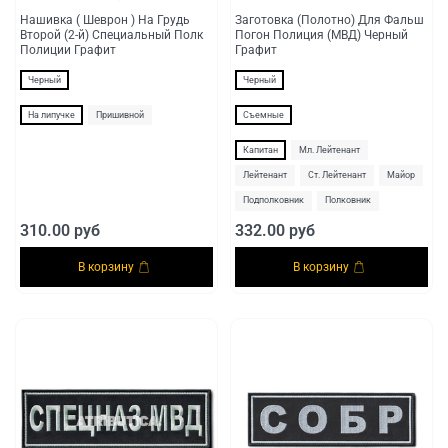
Нашивка ( Шеврон ) На Грудь
Заготовка (Полотно) Для Фальш
Второй (2-й) Специальный Полк
Погон Полиция (МВД) Черный
Полиции Графит
Графит
Черный
Черный
На липучке
Пришивной
Съемные
Капитан
Мл. Лейтенант
Лейтенант
Ст. Лейтенант
Майор
Подполковник
Полковник
310.00 руб
332.00 руб
В корзину
В корзину