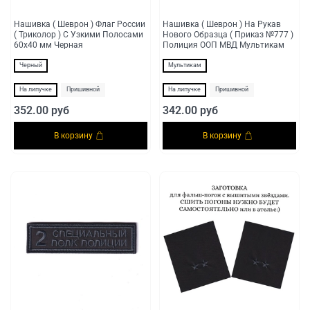
Нашивка ( Шеврон ) Флаг России
Нашивка ( Шеврон ) На Рукав
( Триколор ) С Узкими Полосами
Нового Образца ( Приказ №777 )
60х40 мм Черная
Полиция ООП МВД Мультикам
Черный
Мультикам
На липучке
Пришивной
На липучке
Пришивной
352.00 руб
342.00 руб
В корзину
В корзину