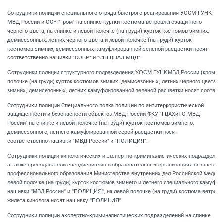
Сотрудники полиции специального отряда быстрого реагирования УОСМ ГУНК
МВД России и ОСН "Гром" на спинке куртки костюма ветровлагозащитного
черного цвета, на спинке и левой полочке (на груди) курток костюмов зимних,
демисезонных, летних черного цвета и левой полочке (на груди) курток
костюмов зимних, демисезонных камуфлированной зеленой расцветки носят
соответственно нашивки "СОБР" и "СПЕЦНАЗ МВД".
Сотрудники полиции структурного подразделения УОСМ ГУНК МВД России (кроме 
полочке (на груди) курток костюмов зимних, демисезонных, летних черного цвета и 
зимних, демисезонных, летних камуфлированной зеленой расцветки носят соотве
Сотрудники полиции Специального полка полиции по антитеррористической
защищенности и безопасности объектов МВД России ФКУ "ГЦАХиТО МВД
России"
на спинке и левой полочке (на груди) курток костюмов зимнего,
демисезонного, летнего камуфлированной серой расцветки носят
соответственно нашивки "МВД России" и "ПОЛИЦИЯ".
Сотрудники полиции кинологических и экспертно-криминалистических подразделен
а также преподаватели спецдисциплин в образовательных организациях высшего об
профессионального образования Министерства внутренних дел Российской Федераци
левой полочке (на груди) курток костюмов зимнего и летнего специального камуфл
нашивки "МВД России" и "ПОЛИЦИЯ", на левой полочке (на груди) костюма ветров
жилета кинолога носят нашивку "ПОЛИЦИЯ".
Сотрудники полиции экспертно-криминалистических подразделений на спинке