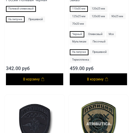
Полевой оливковый
110х30 мм
120х25 мм
125х25 мм
120х30 мм
90х25 мм
На липучке
Пришивной
70х20 мм
Черный
Оливковый
Мох
Мультикам
Песочный
На липучке
Пришивной
Термопленка
342.00 руб
459.00 руб
В корзину
В корзину