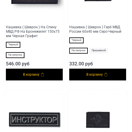
Нашивка ( Шеврон ) На Спину
Нашивка ( Шеврон ) Герб МВД
МВД РФ На Бронежилет 150х75
России 60х40 мм Серо-Черный
мм Черная Графит
Черный
Черный
На липучке
Пришивной
На липучке
546.00 руб
332.00 руб
В корзину
В корзину