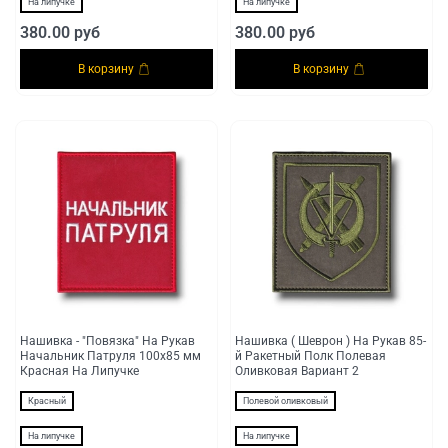
На липучке
На липучке
380.00 руб
380.00 руб
В корзину
В корзину
Нашивка - "Повязка" На Рукав
Нашивка ( Шеврон ) На Рукав 85-
Начальник Патруля 100х85 мм
й Ракетный Полк Полевая
Красная На Липучке
Оливковая Вариант 2
Красный
Полевой оливковый
На липучке
На липучке