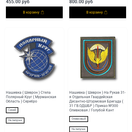
455.00 руб
800.00 руб
В корзину
В корзину
Нашивка ( Шеврон ) Стела
Нашивка ( Шеврон ) На Рукав 31-
Полярный Круг ( Мурманская
я Отдельная Гвардейская
Область ) Серебро
Десантно-Штурмовая Бригада (
31 ГВ.ОДШБР ) Приказ №300
Оливковая / Голубой Кант
Синий
Оливковый
На липучке
На липучке