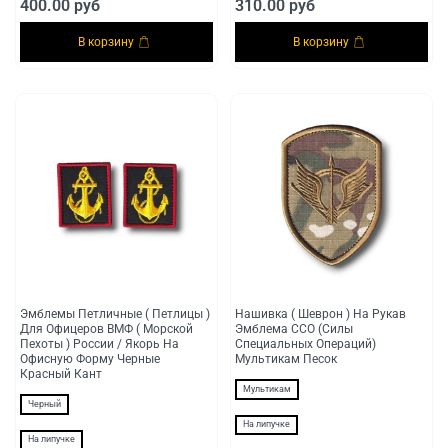
400.00 руб
310.00 руб
В корзину
В корзину
Эмблемы Петличные ( Петлицы )
Нашивка ( Шеврон ) На Рукав
Для Офицеров ВМФ ( Морской
Эмблема ССО (Силы
Пехоты ) России / Якорь На
Специальных Операций)
Офисную Форму Черные
Мультикам Песок
Красный Кант
Мультикам
Черный
На липучке
На липучке