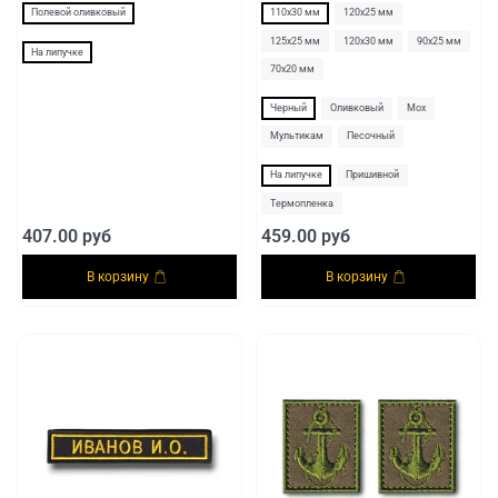
Полевой оливковый
110х30 мм
120х25 мм
125х25 мм
120х30 мм
90х25 мм
На липучке
70х20 мм
Черный
Оливковый
Мох
Мультикам
Песочный
На липучке
Пришивной
Термопленка
407.00 руб
459.00 руб
В корзину
В корзину