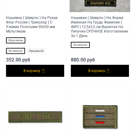
Нашивка ( Шеврон ) На Рукав
Нашивка ( Шеврон ) На Форму
Флаг России ( Триколор ) С
Именная На Грудь Фамилия (
Узкими Полосами 90х50 мм
ФИО ) 12,5х2,5 см Вышитая На
Мультикам
Липучке СРОЧНОЕ Изготовление
За 1 День
Мультикам
На липучке
На липучке
Пришивной
352.00 руб
880.00 руб
В корзину
В корзину