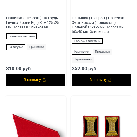
Нашивка ( Шеврон ) На Грудь
Нашивка ( Шеврон ) На Рукав
Группа Крови B(III) Rh+ 125х25
Флаг России ( Триколор )
мм Полевая Оливковая
Полевой С Узкими Полосами
60х40 мм Оливковая
Полевой оливковый
Полевой оливковый
На липучке
Пришивной
На липучке
Пришивной
Термопленка
310.00 руб
352.00 руб
В корзину
В корзину