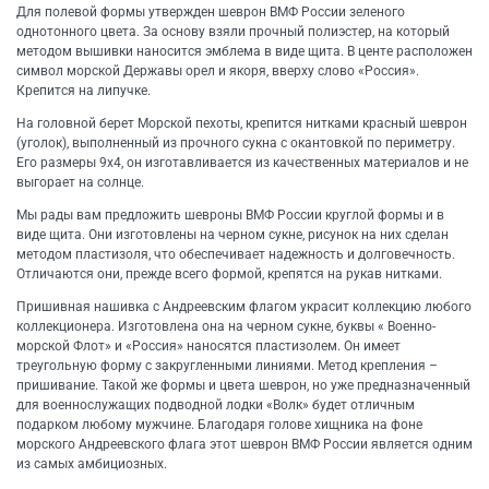
Для полевой формы утвержден шеврон ВМФ России зеленого
однотонного цвета. За основу взяли прочный полиэстер, на который
методом вышивки наносится эмблема в виде щита. В центе расположен
символ морской Державы орел и якоря, вверху слово «Россия».
Крепится на липучке.
На головной берет Морской пехоты, крепится нитками красный шеврон
(уголок), выполненный из прочного сукна с окантовкой по периметру.
Его размеры 9х4, он изготавливается из качественных материалов и не
выгорает на солнце.
Мы рады вам предложить шевроны ВМФ России круглой формы и в
виде щита. Они изготовлены на черном сукне, рисунок на них сделан
методом пластизоля, что обеспечивает надежность и долговечность.
Отличаются они, прежде всего формой, крепятся на рукав нитками.
Пришивная нашивка с Андреевским флагом украсит коллекцию любого
коллекционера. Изготовлена она на черном сукне, буквы « Военно-
морской Флот» и «Россия» наносятся пластизолем. Он имеет
треугольную форму с закругленными линиями. Метод крепления –
пришивание. Такой же формы и цвета шеврон, но уже предназначенный
для военнослужащих подводной лодки «Волк» будет отличным
подарком любому мужчине. Благодаря голове хищника на фоне
морского Андреевского флага этот шеврон ВМФ России является одним
из самых амбициозных.