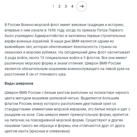
1
2
3
4
В России Военно-морской флот имеет вековые традиции и историю,
впервые о нем узнали в 1696 году, когда по приказу Петра Первого
было учреждено Адмиралтейство и заложены первые строительные
верфи военных кораблей. В наши дни ВМФ является одним из
важнейших сил, которая обеспечивает безопасность страны на
океанских и морских рубежах. На сегодняшний день флот насчитывает
4 рода войск, около 10 специальных войск и 5 флотов. Все они имеют
различную морскую форму и знаки отличия. Шеврон ВМФ России
является обязательным ношением военнослужащего на левой руке на
расстоянии 8 см от плечевого шва.
Виды шевронов
Шеврон ВМФ России с белым кантом выполнен на полиэстере черного
цвета методом вышивки шелковой нитью. Выделяется большим
флагом России, внизу которого расположен двуглавый орел со
стандартными элементами морской иерархии, это белые якоря и щит с
рыцарем на коне. Сам шеврон имеет прямоугольную форму, крепится
на липучке, на повседневной морской форме. Существуют и другие
нашивки такого же образца и формы, они отличаются друг от друга
цветом канта (красные и оливковые).