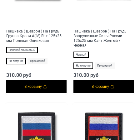
Нашивка ( Шеврон ) На Грудь
Нашивка ( Шеврон ) На Грудь
Группа Крови А(IV) Rh+ 125х25
Вооруженные Силы России
мм Полевая Оливковая
125х25 мм Кант Желтый /
Черная
Полевой оливковый
Черный
На липучке
Пришивной
На липучке
Пришивной
310.00 руб
310.00 руб
В корзину
В корзину