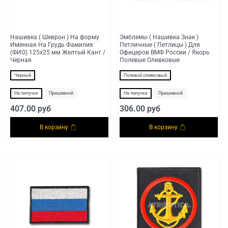
Нашивка ( Шеврон ) На форму
Эмблемы ( Нашивка Знак )
Именная На Грудь Фамилия
Петличные ( Петлицы ) Для
(ФИО) 125х25 мм Желтый Кант /
Офицеров ВМФ России / Якорь
Черная
Полевые Оливковые
Черный
Полевой оливковый
На липучке
Пришивной
На липучке
Пришивной
407.00 руб
306.00 руб
В корзину
В корзину