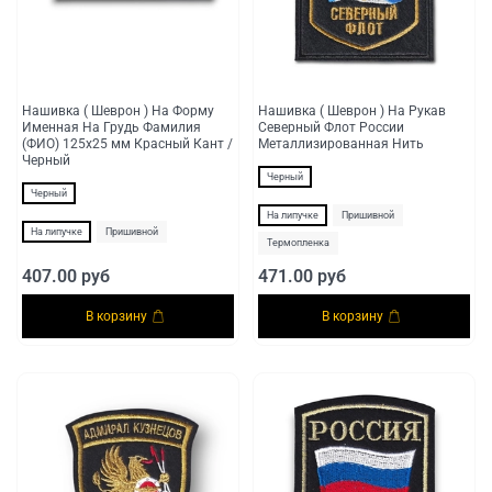
Нашивка ( Шеврон ) На Форму
Нашивка ( Шеврон ) На Рукав
Именная На Грудь Фамилия
Северный Флот России
(ФИО) 125х25 мм Красный Кант /
Металлизированная Нить
Черный
Черный
Черный
На липучке
Пришивной
На липучке
Пришивной
Термопленка
407.00 руб
471.00 руб
В корзину
В корзину