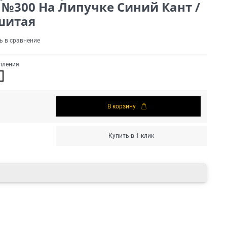
 №300 На Липучке Синий Кант /
шитая
ь в сравнение
пления
В корзину
Купить в 1 клик