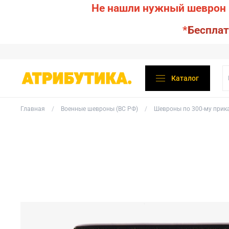
Не нашли нужный шеврон 
*
Бесплат
Каталог
Главная
Военные шевроны (ВС РФ)
Шевроны по 300-му прик