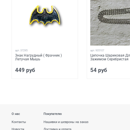
арт.
37295
арт.
935107
Знак Нагрудный ( Фрачник )
Цепочка Шариковая Дл
Летучая Мышь
Зажимом Серебристая
449 руб
54 руб
О нас
Покупателю
Контакты
Нашивки и шевроны на заказ
Новости
Доставка и оплата