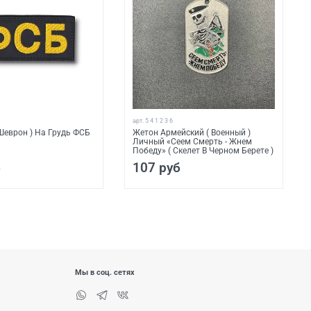
арт.
5 4 1 2 3 6
Шеврон ) На Грудь ФСБ
Жетон Армейский ( Военный )
Личный «Сеем Смерть - Жнем
Победу» ( Скелет В Черном Берете )
б
107 руб
Мы в соц. сетях