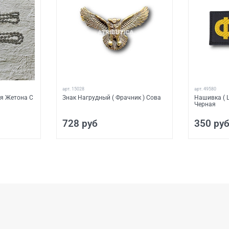
арт.
15028
арт.
49580
я Жетона С
Знак Нагрудный ( Фрачник ) Сова
Нашивка ( 
Черная
728 руб
350 ру