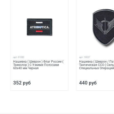
арт.
61080
арт.
19037
Нашивка ( Шеврон ) Флаг России (
Нашивка ( Шеврон / Пат
Триколор ) С Узкими Полосами
Тактическая ССО ( Сил
60х40 мм Черная
Специальных Операций
352 руб
440 руб