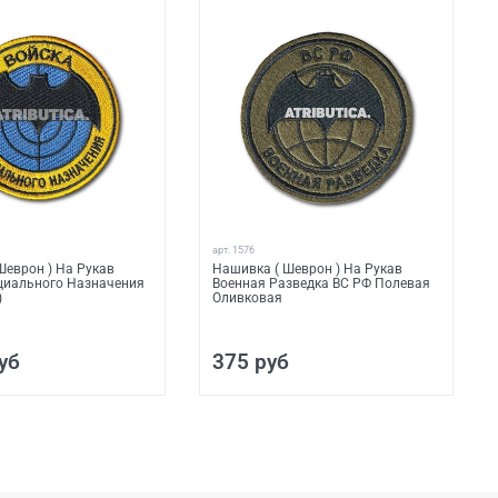
арт.
1576
Шеврон ) На Рукав
Нашивка ( Шеврон ) На Рукав
циального Назначения
Военная Разведка ВС РФ Полевая
)
Оливковая
уб
375 руб