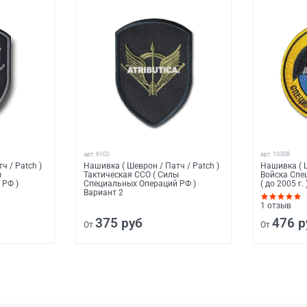
арт.
6102
арт.
10308
ч / Patch )
Нашивка ( Шеврон / Патч / Patch )
Нашивка ( 
ы
Тактическая ССО ( Силы
Войска Спе
 РФ )
Специальных Операций РФ )
( до 2005 г. 
Вариант 2
1
отзыв
375 руб
476 р
От
От