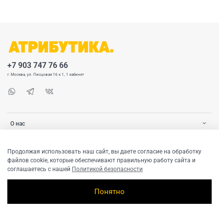
+7 903 747 76 66
г. Москва, ул. Писцовая 16 к 1, 1 кабинет
О нас
Покупателю
Продолжая использовать наш сайт, вы даете согласие на обработку
файлов cookie, которые обеспечивают правильную работу сайта и
соглашаетесь с нашей
Политикой безопасности
Понятно
© 2020-2026 ATRIBUTICASTORE.RU Все права защищены. Любое использование
контента без письменного разрешения запрещено.