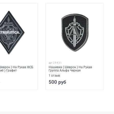
арт.
2 9 4 3 1
Шеврон ) На Рукав ФСБ
Нашивка ( Шеврон ) На Рукав
мб ) Графит
Группа Альфа Черная
1
отзыв
б
500 руб