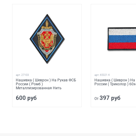
арт.
27103
арт.
65321 4
Нашивка ( Шеврон ) На Рукав ФСБ
Нашивка ( Шеврон ) На
России ( Ромб )
России ( Триколор ) 60
Металлизированная Нить
600 руб
397 руб
От