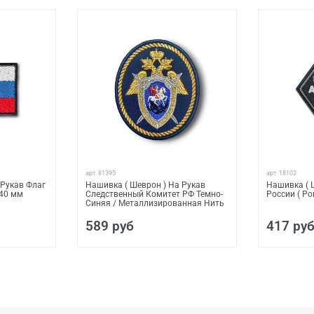
арт.
81395
арт.
18102
 Рукав Флаг
Нашивка ( Шеврон ) На Рукав
Нашивка ( 
х40 мм
Следственный Комитет РФ Темно-
России ( Ро
Синяя / Металлизированная Нить
589 руб
417 ру